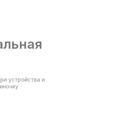
альная
три устройства и
диночку